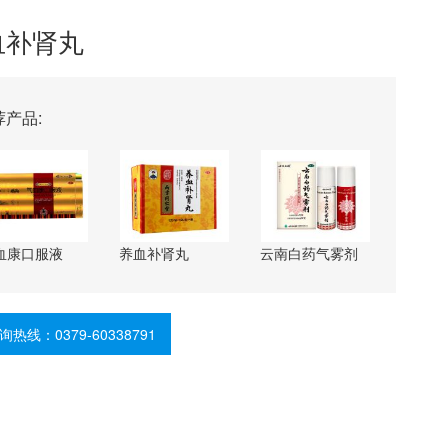
血补肾丸
荐产品:
血康口服液
养血补肾丸
云南白药气雾剂
询热线：0379-60338791