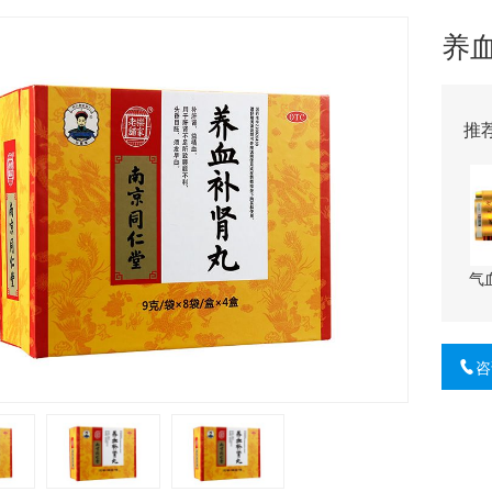
养
推
气
咨