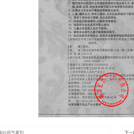
南白药气雾剂
下一