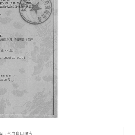
篇：
气血康口服液