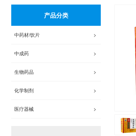
产品分类
中药材/饮片
>
中成药
>
生物药品
>
化学制剂
>
医疗器械
>