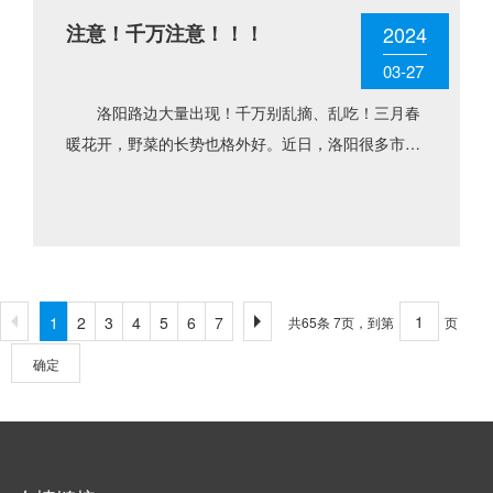
注意！千万注意！！！
2024
03-27
洛阳路边大量出现！千万别乱摘、乱吃！三月春
暖花开，野菜的长势也格外好。近日，洛阳很多市民
到户外踏青，顺便采摘鲜嫩的野菜带回家食用。希
望，您在过足嘴瘾尝鲜的同......
1
2
3
4
5
6
7
共65条 7页，到第
页
确定