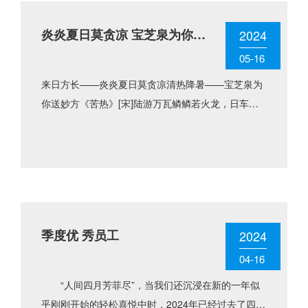
炎炎夏日莫贪凉 宝芝泉为你送
2024
妙方
05-16
来日方长——炎炎夏日莫贪凉清热降暑——宝芝泉为
你送妙方《苦热》[宋]陆游万瓦鳞鳞若火龙，日车不
动汗珠融。无因羽翮氛埃外，坐觉蒸炊釜甑中。石涧
寒泉空有梦，冰壶团扇......
季度优 秀员工
2024
04-16
“人间四月芳菲尽”，当我们还沉浸在新的一年似
乎刚刚开始的轻松喜悦中时，2024年已经过去了四分