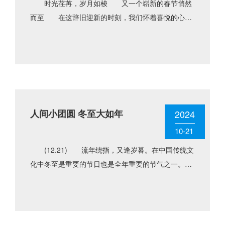
时光荏苒，岁月如梭 又一个崭新的春节悄然
而至 在这辞旧迎新的时刻，我们怀着喜悦的心情
向过去的一年挥手告别 同时也满怀期待地迎接新
年的曙光 放假通知 ......
人间小团圆 冬至大如年
2024
10-21
(12.21) 流年绕指，又逢岁暮。在中国传统文
化中冬至是重要的节日也是全年重要的节气之一。古
代民间有“冬至大如年”的说法流传至今。杜甫诗
云：“天时人事日......