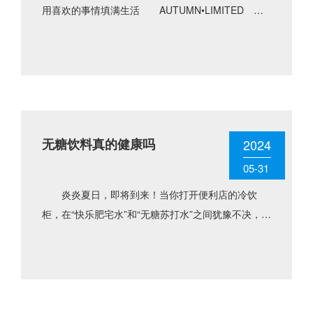
用喜欢的事情填满生活 AUTUMN•LIMITED
喜欢秋天的理由是因为 它是一个收获的季节，是
一个五彩斑斓......
无糖饮料真的健康吗
2024
05-31
炎炎夏日，即将到来！当你打开便利店的冷饮
柜，在“快乐肥宅水”和“无糖苏打水”之间犹豫不决，对
比了包装背后的热量表后，终取走了标注为“无糖”的
饮料。那么，无糖......