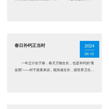
之一。 在这过去的第 一季度里，宝芝泉人诠释着
他们自己拼搏进......
春日补钙正当时
2024
04-10
一年之计在于春，春天万物生长，也是补钙的“黄
金期”——对于孩童来说，能加速生长，据世界卫生组
织的一项研究表明，春季身高增长值是秋冬季的2-2.5
倍；而对于中......